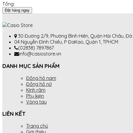
Tổng:
Đặt hàng ngay
30 Đường 2/9, Phường Bình Hiên, Quận Hải Châu, Đ
04 Nguyễn Đình Chiểu, P ĐaKao, Quận 1, TPHCM
(02838) 7897867
info@casiostore.vn
DANH MỤC SẢN PHẨM
Đồng hồ nam
Đồng hồ nữ
Kính râm
Phụ kiện
Vòng tay
LIÊN KẾT
Trang chủ
Giới thiệu