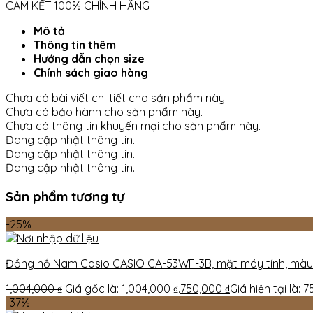
CAM KẾT 100% CHÍNH HÃNG
Mô tả
Thông tin thêm
Hướng dẫn chọn size
Chính sách giao hàng
Chưa có bài viết chi tiết cho sản phẩm này
Chưa có bảo hành cho sản phẩm này.
Chưa có thông tin khuyến mại cho sản phẩm này.
Đang cập nhật thông tin.
Đang cập nhật thông tin.
Đang cập nhật thông tin.
Sản phẩm tương tự
-25%
Đồng hồ Nam Casio CASIO CA-53WF-3B, mặt máy tính, màu
1,004,000
₫
Giá gốc là: 1,004,000 ₫.
750,000
₫
Giá hiện tại là: 
-37%