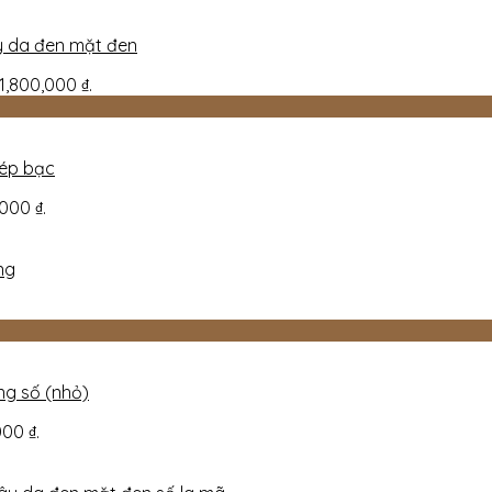
y da đen mặt đen
 1,800,000 ₫.
hép bạc
,000 ₫.
ng
ng số (nhỏ)
000 ₫.