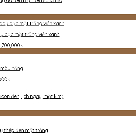
ây da đen mặt đen số la mã
y bạc mặt trắng viền xanh
 1,700,000 ₫.
, màu hồng
000 ₫.
con đen, lịch ngày, mặt kim)
y thép đen mặt trắng