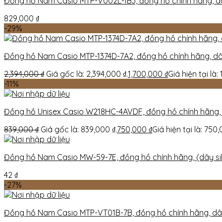
Đồng hồ Nam Casio MTP-V002L-1B3, đồng hồ chính hãng, d
829,000
₫
-29%
Đồng hồ Nam Casio MTP-1374D-7A2, đồng hồ chính hãng, dâ
2,394,000
₫
Giá gốc là: 2,394,000 ₫.
1,700,000
₫
Giá hiện tại là:
-11%
Đồng hồ Unisex Casio W218HC-4AVDF, đồng hồ chính hãng
839,000
₫
Giá gốc là: 839,000 ₫.
750,000
₫
Giá hiện tại là: 750,
Đồng hồ Nam Casio MW-59-7E, đồng hồ chính hãng, (dây sili
42
₫
-27%
Đồng hồ Nam Casio MTP-VT01B-7B, đồng hồ chính hãng, dâ