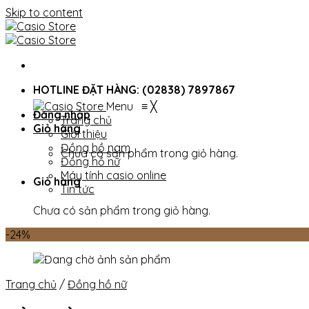
Skip to content
HOTLINE ĐẶT HÀNG: (02838) 7897867
Menu
≡
╳
Đăng nhập
Trang chủ
Giỏ hàng
Giới thiệu
Đồng hồ nam
Chưa có sản phẩm trong giỏ hàng.
Đồng hồ nữ
Máy tính casio online
Giỏ hàng
Tin tức
Chưa có sản phẩm trong giỏ hàng.
-24%
Trang chủ
/
Đồng hồ nữ