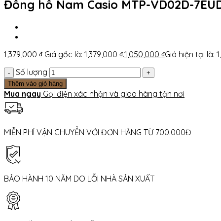
Đồng hồ Nam Casio MTP-VD02D-7EUD
1,379,000
₫
Giá gốc là: 1,379,000 ₫.
1,050,000
₫
Giá hiện tại là: 
Số lượng
Thêm vào giỏ hàng
Mua ngay
Gọi điện xác nhận và giao hàng tận nơi
MIỄN PHÍ VẬN CHUYỂN VỚI ĐƠN HÀNG TỪ 700.000Đ
BẢO HÀNH 10 NĂM DO LỖI NHÀ SẢN XUẤT