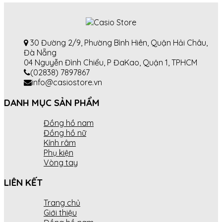
30 Đường 2/9, Phường Bình Hiên, Quận Hải Châu,
Đà Nẵng
04 Nguyễn Đình Chiểu, P ĐaKao, Quận 1, TPHCM
(02838) 7897867
info@casiostore.vn
DANH MỤC SẢN PHẨM
Đồng hồ nam
Đồng hồ nữ
Kính râm
Phụ kiện
Vòng tay
LIÊN KẾT
Trang chủ
Giới thiệu