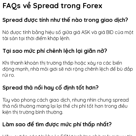
FAQs về Spread trong Forex
Spread được tính như thế nào trong giao dịch?
Nó được tính bằng hiệu số giữa giá ASK và giá BID của một
tài sản tại thời điểm khớp lệnh.
Tại sao mức phí chênh lệch lại giãn nở?
Khi thanh khoản thị trường thấp hoặc xảy ra các biến
động mạnh, nhà môi giới sẽ nới rộng chênh lệch để bù đắp
rủi ro.
Spread thả nổi hay cố định tốt hơn?
Tùy vào phong cách giao dịch, nhưng nhìn chung spread
thả nổi thường mang lại lợi thế chi phí tốt hơn trong điều
kiện thị trường bình thường.
Làm sao để tìm được mức phí thấp nhất?