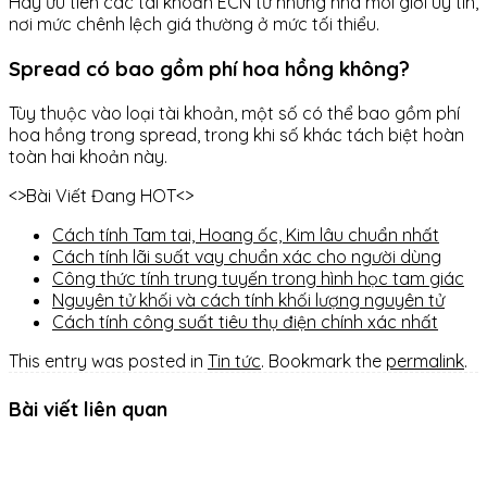
Hãy ưu tiên các tài khoản ECN từ những nhà môi giới uy tín,
nơi mức chênh lệch giá thường ở mức tối thiểu.
Spread có bao gồm phí hoa hồng không?
Tùy thuộc vào loại tài khoản, một số có thể bao gồm phí
hoa hồng trong spread, trong khi số khác tách biệt hoàn
toàn hai khoản này.
<>Bài Viết Đang HOT<>
Cách tính Tam tai, Hoang ốc, Kim lâu chuẩn nhất
Cách tính lãi suất vay chuẩn xác cho người dùng
Công thức tính trung tuyến trong hình học tam giác
Nguyên tử khối và cách tính khối lượng nguyên tử
Cách tính công suất tiêu thụ điện chính xác nhất
This entry was posted in
Tin tức
. Bookmark the
permalink
.
Bài viết liên quan